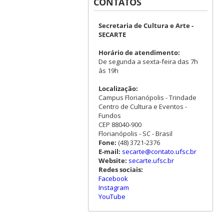
CONTATOS
Secretaria de Cultura e Arte -
SECARTE
Horário de atendimento:
De segunda a sexta-feira das 7h
às 19h
Localização:
Campus Florianópolis - Trindade
Centro de Cultura e Eventos -
Fundos
CEP 88040-900
Florianópolis - SC - Brasil
Fone:
(48) 3721-2376
E-mail:
secarte@contato.ufsc.br
Website:
secarte.ufsc.br
Redes sociais:
Facebook
Instagram
YouTube