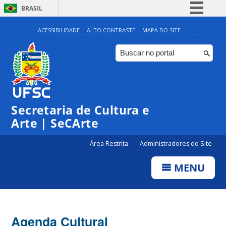
BRASIL
Simplifique!
ACESSIBILIDADE
ALTO CONTRASTE
MAPA DO SITE
Comunica BR
Participe
Acesso à informação
0:00
Legislação
Secretaria de Cultura e
1:00
Canais
Arte | SeCArte
2:00
Área Restrita
Administradores do Site
MENU
3:00
4:00
Agenda Cultural