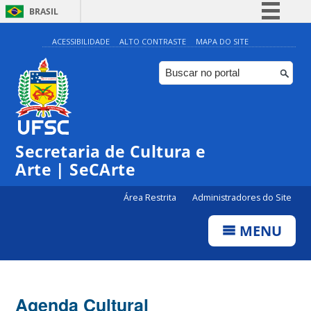
BRASIL
Simplifique!
ACESSIBILIDADE
ALTO CONTRASTE
MAPA DO SITE
Comunica BR
Participe
Acesso à informação
Legislação
Secretaria de Cultura e
Canais
Arte | SeCArte
Área Restrita
Administradores do Site
MENU
Agenda Cultural