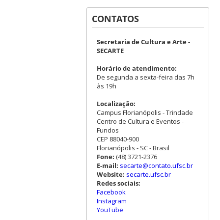
CONTATOS
Secretaria de Cultura e Arte -
SECARTE
Horário de atendimento:
De segunda a sexta-feira das 7h
às 19h
Localização:
Campus Florianópolis - Trindade
Centro de Cultura e Eventos -
Fundos
CEP 88040-900
Florianópolis - SC - Brasil
Fone:
(48) 3721-2376
E-mail:
secarte@contato.ufsc.br
Website:
secarte.ufsc.br
Redes sociais:
Facebook
Instagram
YouTube