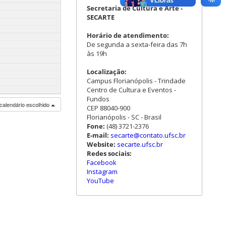
Secretaria de Cultura e Arte -
SECARTE
Horário de atendimento:
De segunda a sexta-feira das 7h
às 19h
Localização:
Campus Florianópolis - Trindade
Centro de Cultura e Eventos -
Fundos
calendário escolhido
CEP 88040-900
Florianópolis - SC - Brasil
Fone:
(48) 3721-2376
E-mail:
secarte@contato.ufsc.br
Website:
secarte.ufsc.br
Redes sociais:
Facebook
Instagram
YouTube