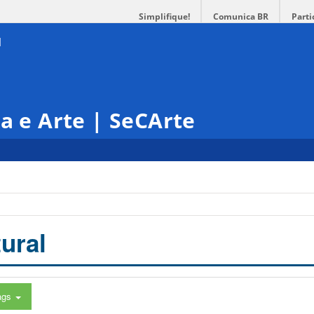
Simplifique!
Comunica BR
Parti
ra e Arte | SeCArte
ural
ags