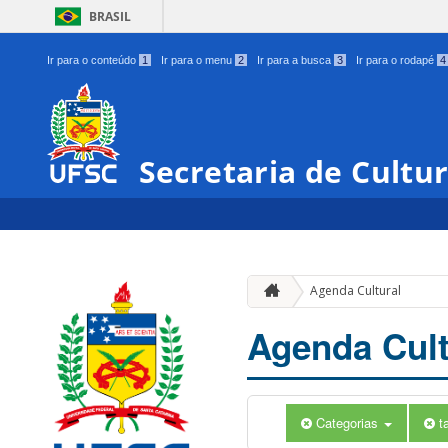
BRASIL
Ir para o conteúdo
1
Ir para o menu
2
Ir para a busca
3
Ir para o rodapé
4
Secretaria de Cultu
Agenda Cultural
Agenda Cult
Categorias
t