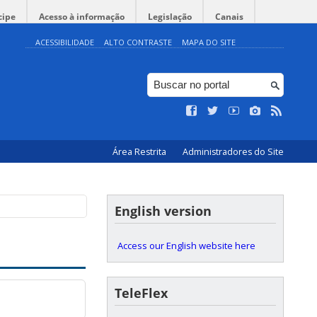
cipe
Acesso à informação
Legislação
Canais
ACESSIBILIDADE
ALTO CONTRASTE
MAPA DO SITE
Área Restrita
Administradores do Site
English version
Access our English website here
TeleFlex