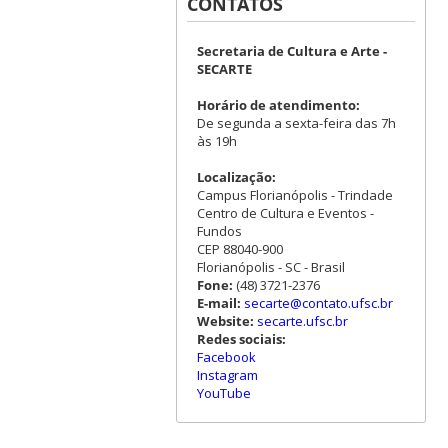
CONTATOS
Secretaria de Cultura e Arte -
SECARTE
Horário de atendimento:
De segunda a sexta-feira das 7h
às 19h
Localização:
Campus Florianópolis - Trindade
Centro de Cultura e Eventos -
Fundos
CEP 88040-900
Florianópolis - SC - Brasil
Fone:
(48) 3721-2376
E-mail:
secarte@contato.ufsc.br
Website:
secarte.ufsc.br
Redes sociais:
Facebook
Instagram
YouTube