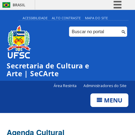
BRASIL
Simplifique!
ACESSIBILIDADE
ALTO CONTRASTE
MAPA DO SITE
Comunica BR
Participe
Acesso à informação
0:00
Legislação
Secretaria de Cultura e
1:00
Canais
Arte | SeCArte
2:00
Área Restrita
Administradores do Site
MENU
3:00
4:00
Agenda Cultural