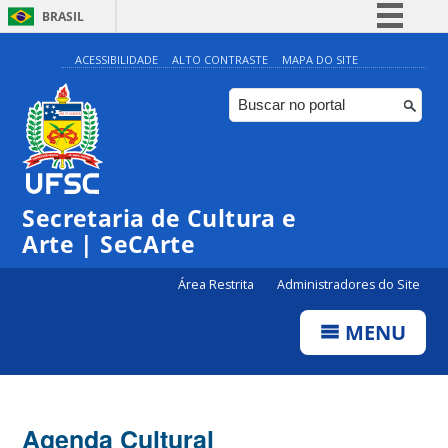
BRASIL
Simplifique!
ACESSIBILIDADE
ALTO CONTRASTE
MAPA DO SITE
Comunica BR
Participe
Acesso à informação
Legislação
Secretaria de Cultura e
Canais
Arte | SeCArte
Área Restrita
Administradores do Site
MENU
Agenda Cultural