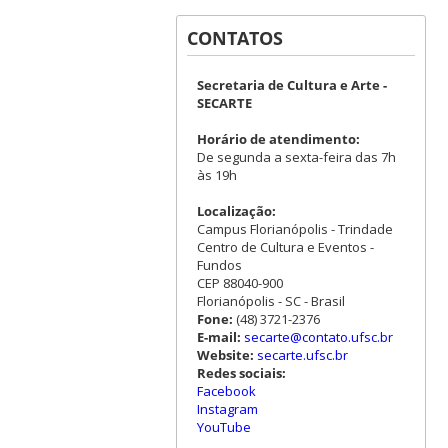
CONTATOS
Secretaria de Cultura e Arte -
SECARTE
Horário de atendimento:
De segunda a sexta-feira das 7h
às 19h
Localização:
Campus Florianópolis - Trindade
Centro de Cultura e Eventos -
Fundos
CEP 88040-900
Florianópolis - SC - Brasil
Fone:
(48) 3721-2376
E-mail:
secarte@contato.ufsc.br
Website:
secarte.ufsc.br
Redes sociais:
Facebook
Instagram
YouTube