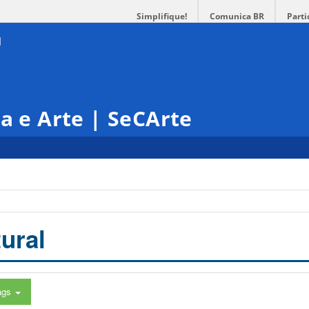
Simplifique!
Comunica BR
Parti
ra e Arte | SeCArte
ural
ags