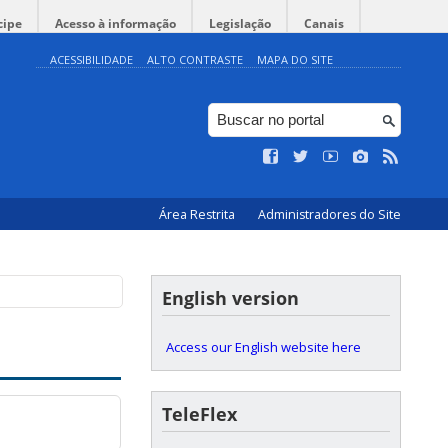
cipe
Acesso à informação
Legislação
Canais
ACESSIBILIDADE
ALTO CONTRASTE
MAPA DO SITE
Área Restrita
Administradores do Site
English version
Access our English website here
TeleFlex