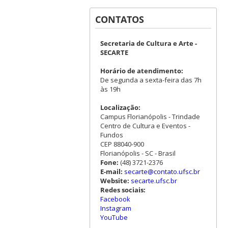
CONTATOS
Secretaria de Cultura e Arte -
SECARTE
Horário de atendimento:
De segunda a sexta-feira das 7h
às 19h
Localização:
Campus Florianópolis - Trindade
Centro de Cultura e Eventos -
Fundos
CEP 88040-900
Florianópolis - SC - Brasil
Fone:
(48) 3721-2376
E-mail:
secarte@contato.ufsc.br
Website:
secarte.ufsc.br
Redes sociais:
Facebook
Instagram
YouTube