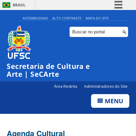
BRASIL
Simplifique!
ACESSIBILIDADE
ALTO CONTRASTE
MAPA DO SITE
Comunica BR
Participe
Acesso à informação
Legislação
Secretaria de Cultura e
Canais
Arte | SeCArte
Área Restrita
Administradores do Site
MENU
Agenda Cultural