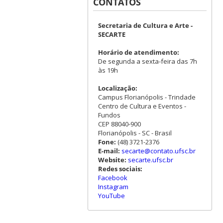
CONTATOS
Secretaria de Cultura e Arte -
SECARTE
Horário de atendimento:
De segunda a sexta-feira das 7h
às 19h
Localização:
Campus Florianópolis - Trindade
Centro de Cultura e Eventos -
Fundos
CEP 88040-900
Florianópolis - SC - Brasil
Fone:
(48) 3721-2376
E-mail:
secarte@contato.ufsc.br
Website:
secarte.ufsc.br
Redes sociais:
Facebook
Instagram
YouTube