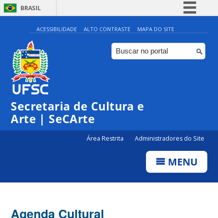
BRASIL
Simplifique!
ACESSIBILIDADE
ALTO CONTRASTE
MAPA DO SITE
Comunica BR
Participe
Acesso à informação
0:00
Legislação
Secretaria de Cultura e
1:00
Canais
Arte | SeCArte
2:00
Área Restrita
Administradores do Site
MENU
3:00
4:00
Agenda Cultural