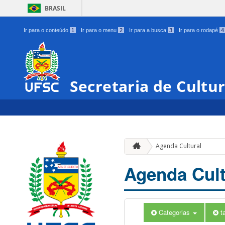
BRASIL
Ir para o conteúdo
1
Ir para o menu
2
Ir para a busca
3
Ir para o rodapé
4
Secretaria de Cultu
Agenda Cultural
Agenda Cult
Categorias
t