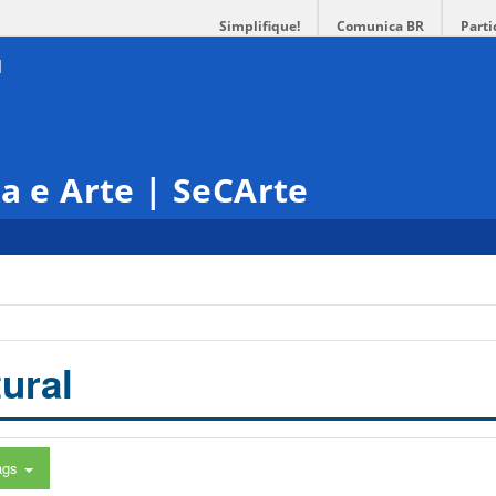
Simplifique!
Comunica BR
Parti
ra e Arte | SeCArte
ural
ags