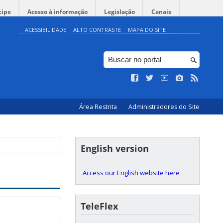
cipe
Acesso à informação
Legislação
Canais
ACESSIBILIDADE
ALTO CONTRASTE
MAPA DO SITE
Área Restrita
Administradores do Site
English version
Access our English website here
TeleFlex