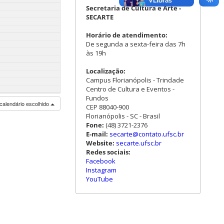
Secretaria de Cultura e Arte -
SECARTE
Horário de atendimento:
De segunda a sexta-feira das 7h
às 19h
Localização:
Campus Florianópolis - Trindade
Centro de Cultura e Eventos -
Fundos
calendário escolhido
CEP 88040-900
Florianópolis - SC - Brasil
Fone:
(48) 3721-2376
E-mail:
secarte@contato.ufsc.br
Website:
secarte.ufsc.br
Redes sociais:
Facebook
Instagram
YouTube