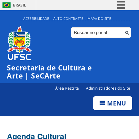
BRASIL
Simplifique!
ACESSIBILIDADE
ALTO CONTRASTE
MAPA DO SITE
Comunica BR
Participe
Acesso à informação
Legislação
Secretaria de Cultura e
Canais
Arte | SeCArte
Área Restrita
Administradores do Site
MENU
Agenda Cultural