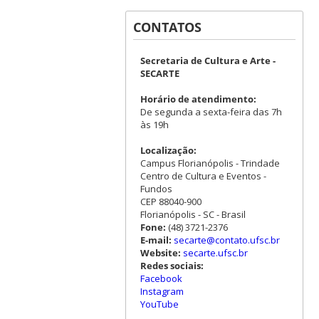
CONTATOS
Secretaria de Cultura e Arte -
SECARTE
Horário de atendimento:
De segunda a sexta-feira das 7h
às 19h
Localização:
Campus Florianópolis - Trindade
Centro de Cultura e Eventos -
Fundos
CEP 88040-900
Florianópolis - SC - Brasil
Fone:
(48) 3721-2376
E-mail:
secarte@contato.ufsc.br
Website:
secarte.ufsc.br
Redes sociais:
Facebook
Instagram
YouTube