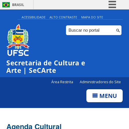
BRASIL
Simplifique!
ACESSIBILIDADE
ALTO CONTRASTE
MAPA DO SITE
Comunica BR
Participe
Acesso à informação
Legislação
Secretaria de Cultura e
Canais
Arte | SeCArte
Área Restrita
Administradores do Site
MENU
Agenda Cultural