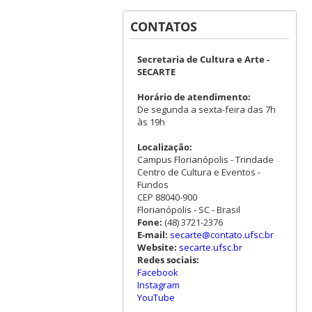
CONTATOS
Secretaria de Cultura e Arte -
SECARTE
Horário de atendimento:
De segunda a sexta-feira das 7h
às 19h
Localização:
Campus Florianópolis - Trindade
Centro de Cultura e Eventos -
Fundos
CEP 88040-900
Florianópolis - SC - Brasil
Fone:
(48) 3721-2376
E-mail:
secarte@contato.ufsc.br
Website:
secarte.ufsc.br
Redes sociais:
Facebook
Instagram
YouTube