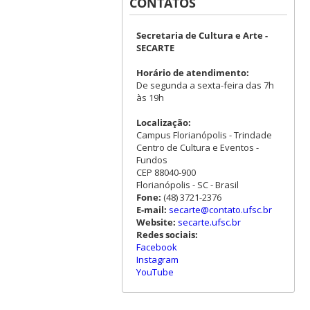
CONTATOS
Secretaria de Cultura e Arte -
SECARTE
Horário de atendimento:
De segunda a sexta-feira das 7h
às 19h
Localização:
Campus Florianópolis - Trindade
Centro de Cultura e Eventos -
Fundos
CEP 88040-900
Florianópolis - SC - Brasil
Fone:
(48) 3721-2376
E-mail:
secarte@contato.ufsc.br
Website:
secarte.ufsc.br
Redes sociais:
Facebook
Instagram
YouTube