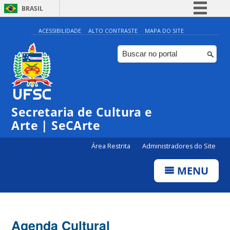
BRASIL
Simplifique!
ACESSIBILIDADE
ALTO CONTRASTE
MAPA DO SITE
Comunica BR
Participe
Acesso à informação
0:00
Legislação
Secretaria de Cultura e
1:00
Canais
Arte | SeCArte
2:00
Área Restrita
Administradores do Site
MENU
3:00
4:00
Agenda Cultural