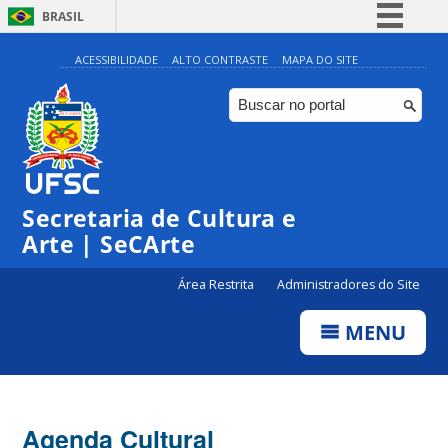
BRASIL
Simplifique!
ACESSIBILIDADE
ALTO CONTRASTE
MAPA DO SITE
Comunica BR
Participe
Acesso à informação
Legislação
Secretaria de Cultura e
Canais
Arte | SeCArte
Área Restrita
Administradores do Site
MENU
Agenda Cultural