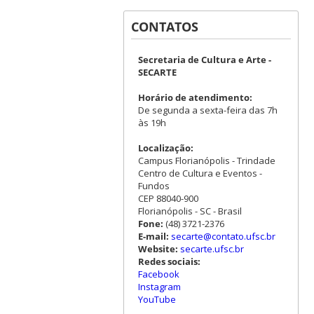
CONTATOS
Secretaria de Cultura e Arte -
SECARTE
Horário de atendimento:
De segunda a sexta-feira das 7h
às 19h
Localização:
Campus Florianópolis - Trindade
Centro de Cultura e Eventos -
Fundos
CEP 88040-900
Florianópolis - SC - Brasil
Fone:
(48) 3721-2376
E-mail:
secarte@contato.ufsc.br
Website:
secarte.ufsc.br
Redes sociais:
Facebook
Instagram
YouTube