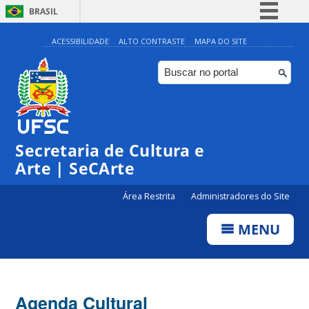
BRASIL
Simplifique!
ACESSIBILIDADE
ALTO CONTRASTE
MAPA DO SITE
Comunica BR
Participe
Acesso à informação
0:00
Legislação
Secretaria de Cultura e
1:00
Canais
Arte | SeCArte
2:00
Área Restrita
Administradores do Site
MENU
3:00
4:00
Agenda Cultural