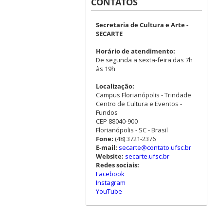
CONTATOS
Secretaria de Cultura e Arte -
SECARTE
Horário de atendimento:
De segunda a sexta-feira das 7h
às 19h
Localização:
Campus Florianópolis - Trindade
Centro de Cultura e Eventos -
Fundos
CEP 88040-900
Florianópolis - SC - Brasil
Fone:
(48) 3721-2376
E-mail:
secarte@contato.ufsc.br
Website:
secarte.ufsc.br
Redes sociais:
Facebook
Instagram
YouTube