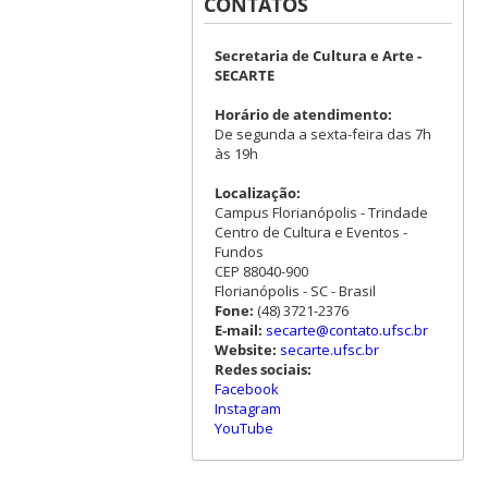
CONTATOS
Secretaria de Cultura e Arte -
SECARTE
Horário de atendimento:
De segunda a sexta-feira das 7h
às 19h
Localização:
Campus Florianópolis - Trindade
Centro de Cultura e Eventos -
Fundos
CEP 88040-900
Florianópolis - SC - Brasil
Fone:
(48) 3721-2376
E-mail:
secarte@contato.ufsc.br
Website:
secarte.ufsc.br
Redes sociais:
Facebook
Instagram
YouTube