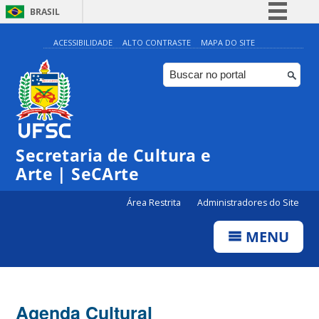
BRASIL
Simplifique!
ACESSIBILIDADE
ALTO CONTRASTE
MAPA DO SITE
Comunica BR
Participe
Acesso à informação
0:00
Legislação
Secretaria de Cultura e
1:00
Canais
Arte | SeCArte
2:00
Área Restrita
Administradores do Site
MENU
3:00
4:00
Agenda Cultural