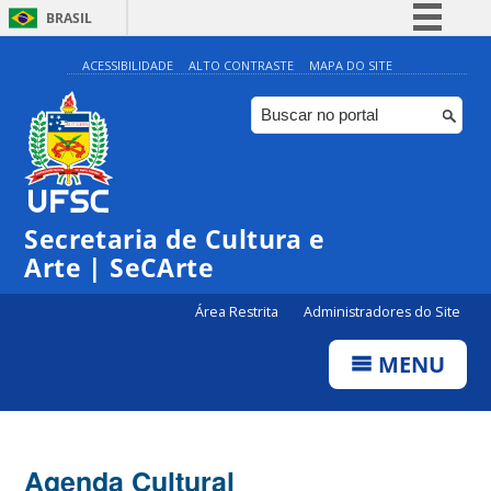
BRASIL
Simplifique!
ACESSIBILIDADE
ALTO CONTRASTE
MAPA DO SITE
Comunica BR
Participe
Acesso à informação
Legislação
Secretaria de Cultura e
Canais
Arte | SeCArte
Área Restrita
Administradores do Site
MENU
Agenda Cultural