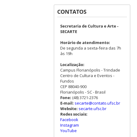
CONTATOS
Secretaria de Cultura e Arte -
SECARTE
Horário de atendimento:
De segunda a sexta-feira das 7h
às 19h
Localização:
Campus Florianópolis - Trindade
Centro de Cultura e Eventos -
Fundos
CEP 88040-900
Florianópolis - SC - Brasil
Fone:
(48) 3721-2376
E-mail:
secarte@contato.ufsc.br
Website:
secarte.ufsc.br
Redes sociais:
Facebook
Instagram
YouTube