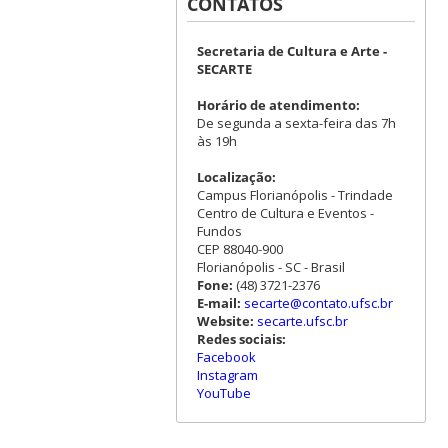
CONTATOS
Secretaria de Cultura e Arte -
SECARTE
Horário de atendimento:
De segunda a sexta-feira das 7h
às 19h
Localização:
Campus Florianópolis - Trindade
Centro de Cultura e Eventos -
Fundos
CEP 88040-900
Florianópolis - SC - Brasil
Fone:
(48) 3721-2376
E-mail:
secarte@contato.ufsc.br
Website:
secarte.ufsc.br
Redes sociais:
Facebook
Instagram
YouTube