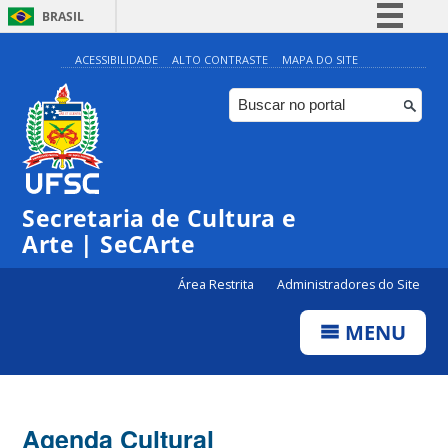
BRASIL
Simplifique!
ACESSIBILIDADE
ALTO CONTRASTE
MAPA DO SITE
Comunica BR
Participe
Acesso à informação
0:00
Legislação
Secretaria de Cultura e
1:00
Canais
Arte | SeCArte
2:00
Área Restrita
Administradores do Site
MENU
3:00
4:00
Agenda Cultural