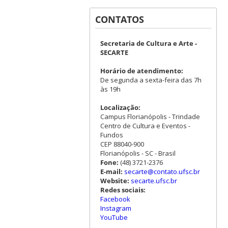
CONTATOS
Secretaria de Cultura e Arte -
SECARTE
Horário de atendimento:
De segunda a sexta-feira das 7h
às 19h
Localização:
Campus Florianópolis - Trindade
Centro de Cultura e Eventos -
Fundos
CEP 88040-900
Florianópolis - SC - Brasil
Fone:
(48) 3721-2376
E-mail:
secarte@contato.ufsc.br
Website:
secarte.ufsc.br
Redes sociais:
Facebook
Instagram
YouTube