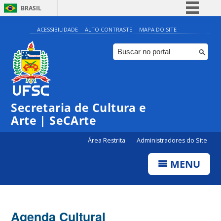
BRASIL
Simplifique!
ACESSIBILIDADE
ALTO CONTRASTE
MAPA DO SITE
Comunica BR
Participe
Acesso à informação
Legislação
Secretaria de Cultura e
Canais
Arte | SeCArte
Área Restrita
Administradores do Site
MENU
Agenda Cultural