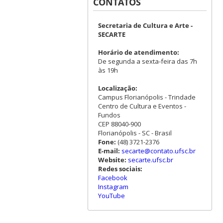
CONTATOS
Secretaria de Cultura e Arte -
SECARTE
Horário de atendimento:
De segunda a sexta-feira das 7h
às 19h
Localização:
Campus Florianópolis - Trindade
Centro de Cultura e Eventos -
Fundos
CEP 88040-900
Florianópolis - SC - Brasil
Fone:
(48) 3721-2376
E-mail:
secarte@contato.ufsc.br
Website:
secarte.ufsc.br
Redes sociais:
Facebook
Instagram
YouTube