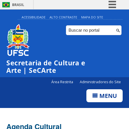
BRASIL
Simplifique!
ACESSIBILIDADE
ALTO CONTRASTE
MAPA DO SITE
Comunica BR
Participe
Acesso à informação
0:00
Legislação
Secretaria de Cultura e
1:00
Canais
Arte | SeCArte
2:00
Área Restrita
Administradores do Site
MENU
3:00
4:00
Agenda Cultural