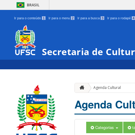
BRASIL
Ir para o conteúdo
1
Ir para o menu
2
Ir para a busca
3
Ir para o rodapé
4
Secretaria de Cultu
Agenda Cultural
Agenda Cult
Categorias
t