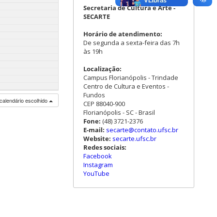
Secretaria de Cultura e Arte -
SECARTE
Horário de atendimento:
De segunda a sexta-feira das 7h
às 19h
Localização:
Campus Florianópolis - Trindade
Centro de Cultura e Eventos -
Fundos
calendário escolhido
CEP 88040-900
Florianópolis - SC - Brasil
Fone:
(48) 3721-2376
E-mail:
secarte@contato.ufsc.br
Website:
secarte.ufsc.br
Redes sociais:
Facebook
Instagram
YouTube