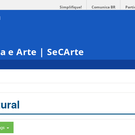
Simplifique!
Comunica BR
Parti
ra e Arte | SeCArte
ural
ags