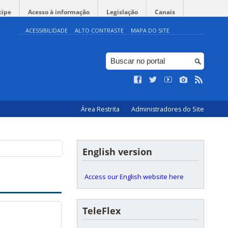
cipe
Acesso à informação
Legislação
Canais
ACESSIBILIDADE
ALTO CONTRASTE
MAPA DO SITE
Área Restrita
Administradores do Site
English version
Access our English website here
TeleFlex