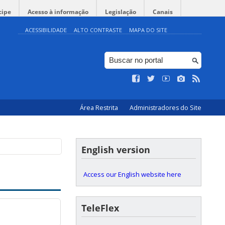
cipe
Acesso à informação
Legislação
Canais
ACESSIBILIDADE
ALTO CONTRASTE
MAPA DO SITE
Área Restrita
Administradores do Site
English version
Access our English website here
TeleFlex