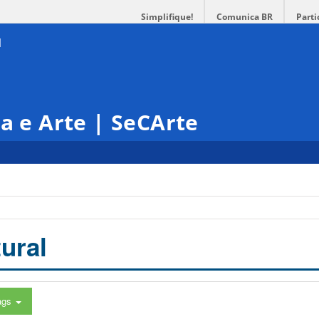
Simplifique!
Comunica BR
Parti
ra e Arte | SeCArte
ural
ags