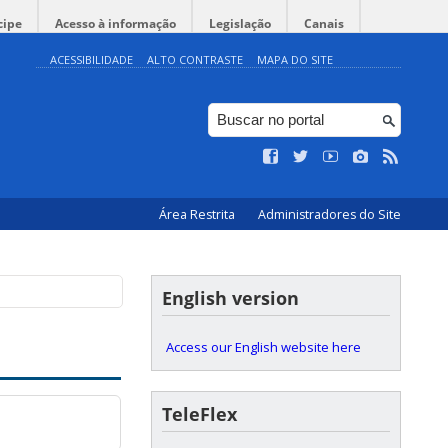
cipe
Acesso à informação
Legislação
Canais
ACESSIBILIDADE
ALTO CONTRASTE
MAPA DO SITE
Área Restrita
Administradores do Site
English version
Access our English website here
TeleFlex