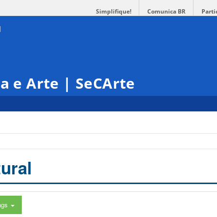
Simplifique!
Comunica BR
Parti
ra e Arte | SeCArte
ural
ags