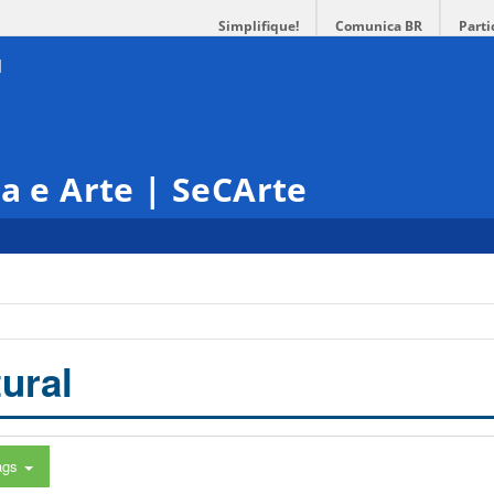
Simplifique!
Comunica BR
Parti
ra e Arte | SeCArte
ural
ags