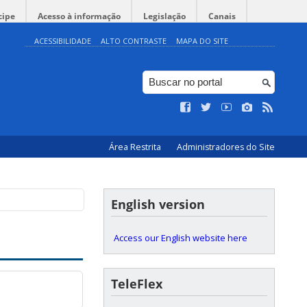
cipe
Acesso à informação
Legislação
Canais
ACESSIBILIDADE
ALTO CONTRASTE
MAPA DO SITE
Área Restrita
Administradores do Site
English version
Access our English website here
TeleFlex