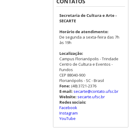
CONTATOS
Secretaria de Cultura e Arte -
SECARTE
Horário de atendimento:
De segunda a sexta-feira das 7h
às 19h
Localização:
Campus Florianópolis - Trindade
Centro de Cultura e Eventos -
Fundos
CEP 88040-900
Florianópolis - SC - Brasil
Fone:
(48) 3721-2376
E-mail:
secarte@contato.ufsc.br
Website:
secarte.ufsc.br
Redes sociais:
Facebook
Instagram
YouTube