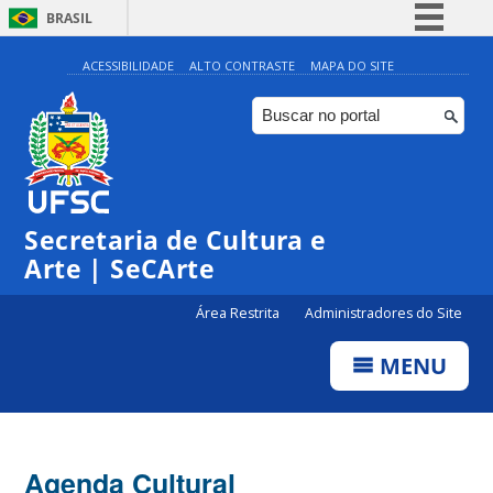
BRASIL
Simplifique!
ACESSIBILIDADE
ALTO CONTRASTE
MAPA DO SITE
Comunica BR
Participe
Acesso à informação
0:00
Legislação
Secretaria de Cultura e
1:00
Canais
Arte | SeCArte
2:00
Área Restrita
Administradores do Site
MENU
3:00
4:00
Agenda Cultural