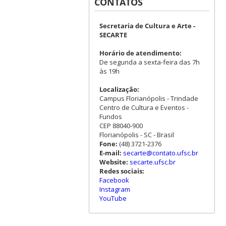
CONTATOS
Secretaria de Cultura e Arte -
SECARTE
Horário de atendimento:
De segunda a sexta-feira das 7h
às 19h
Localização:
Campus Florianópolis - Trindade
Centro de Cultura e Eventos -
Fundos
CEP 88040-900
Florianópolis - SC - Brasil
Fone:
(48) 3721-2376
E-mail:
secarte@contato.ufsc.br
Website:
secarte.ufsc.br
Redes sociais:
Facebook
Instagram
YouTube