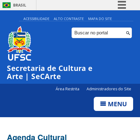
BRASIL
Simplifique!
ACESSIBILIDADE
ALTO CONTRASTE
MAPA DO SITE
Comunica BR
Participe
Acesso à informação
0:00
Legislação
Secretaria de Cultura e
1:00
Canais
Arte | SeCArte
2:00
Área Restrita
Administradores do Site
MENU
3:00
4:00
Agenda Cultural