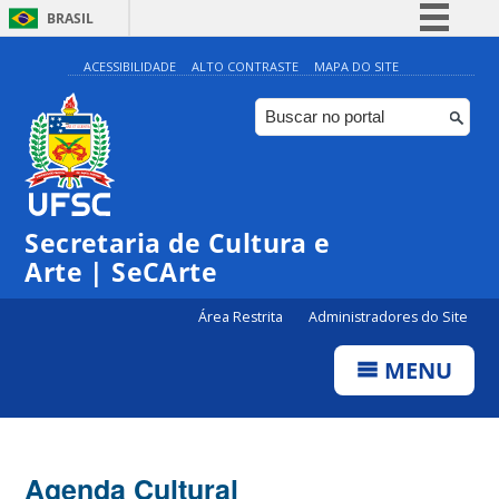
BRASIL
Simplifique!
ACESSIBILIDADE
ALTO CONTRASTE
MAPA DO SITE
Comunica BR
Participe
Acesso à informação
0:00
Legislação
Secretaria de Cultura e
1:00
Canais
Arte | SeCArte
2:00
Área Restrita
Administradores do Site
MENU
3:00
4:00
Agenda Cultural