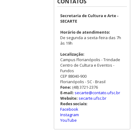
CONTATOS
Secretaria de Cultura e Arte -
SECARTE
Horário de atendimento:
De segunda a sexta-feira das 7h
às 19h
Localização:
Campus Florianópolis - Trindade
Centro de Cultura e Eventos -
Fundos
CEP 88040-900
Florianópolis - SC - Brasil
Fone:
(48) 3721-2376
E-mail:
secarte@contato.ufsc.br
Website:
secarte.ufsc.br
Redes sociais:
Facebook
Instagram
YouTube