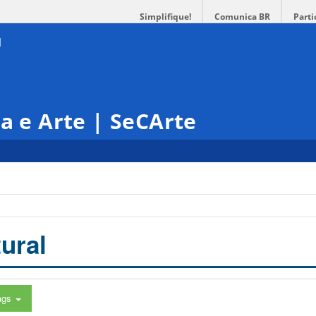
Simplifique!
Comunica BR
Parti
ra e Arte | SeCArte
ural
ags