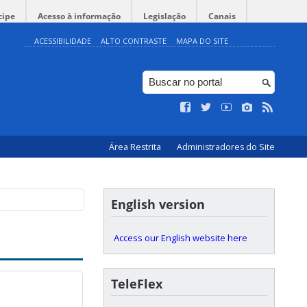
cipe
Acesso à informação
Legislação
Canais
ACESSIBILIDADE
ALTO CONTRASTE
MAPA DO SITE
Área Restrita
Administradores do Site
English version
Access our English website here
TeleFlex