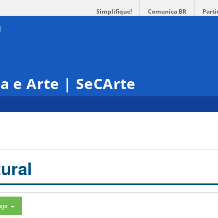
Simplifique!
Comunica BR
Parti
ra e Arte | SeCArte
ural
ags