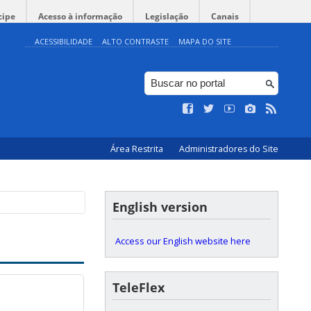
cipe
Acesso à informação
Legislação
Canais
ACESSIBILIDADE
ALTO CONTRASTE
MAPA DO SITE
Área Restrita
Administradores do Site
English version
Access our English website here
TeleFlex