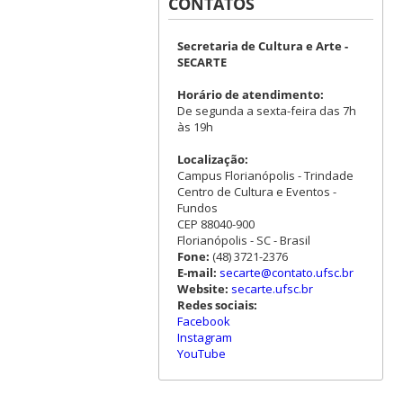
CONTATOS
Secretaria de Cultura e Arte -
SECARTE
Horário de atendimento:
De segunda a sexta-feira das 7h
às 19h
Localização:
Campus Florianópolis - Trindade
Centro de Cultura e Eventos -
Fundos
CEP 88040-900
Florianópolis - SC - Brasil
Fone:
(48) 3721-2376
E-mail:
secarte@contato.ufsc.br
Website:
secarte.ufsc.br
Redes sociais:
Facebook
Instagram
YouTube