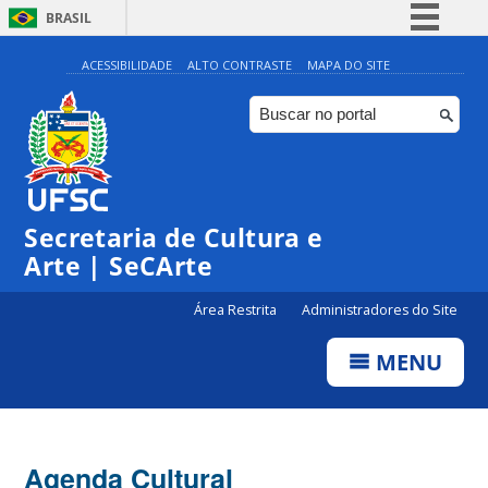
BRASIL
Simplifique!
ACESSIBILIDADE
ALTO CONTRASTE
MAPA DO SITE
Comunica BR
Participe
Acesso à informação
0:00
Legislação
Secretaria de Cultura e
1:00
Canais
Arte | SeCArte
2:00
Área Restrita
Administradores do Site
MENU
3:00
4:00
Agenda Cultural