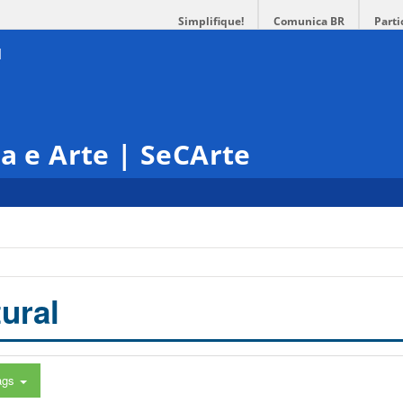
Simplifique!
Comunica BR
Parti
ra e Arte | SeCArte
ural
ags