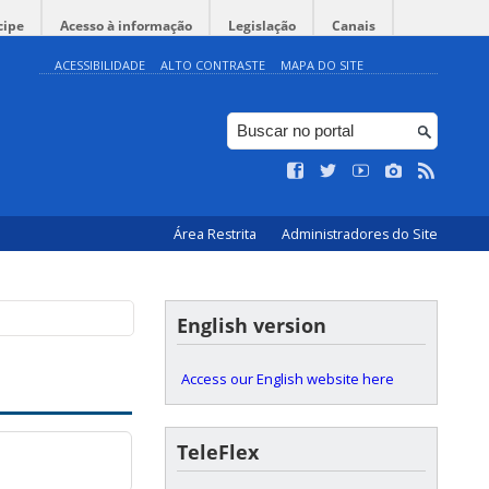
cipe
Acesso à informação
Legislação
Canais
ACESSIBILIDADE
ALTO CONTRASTE
MAPA DO SITE
Área Restrita
Administradores do Site
English version
Access our English website here
TeleFlex