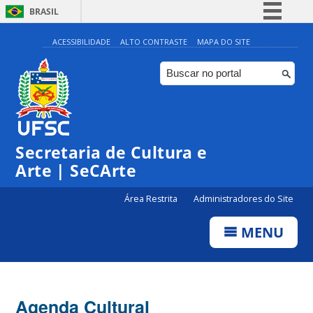
BRASIL
Simplifique!
ACESSIBILIDADE
ALTO CONTRASTE
MAPA DO SITE
Comunica BR
Participe
Acesso à informação
0:00
Legislação
Secretaria de Cultura e
1:00
Canais
Arte | SeCArte
2:00
Área Restrita
Administradores do Site
MENU
3:00
4:00
Agenda Cultural