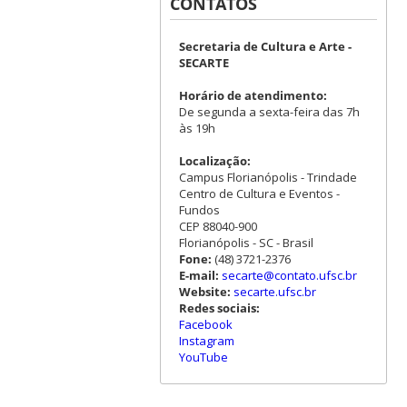
CONTATOS
Secretaria de Cultura e Arte -
SECARTE
Horário de atendimento:
De segunda a sexta-feira das 7h
às 19h
Localização:
Campus Florianópolis - Trindade
Centro de Cultura e Eventos -
Fundos
CEP 88040-900
Florianópolis - SC - Brasil
Fone:
(48) 3721-2376
E-mail:
secarte@contato.ufsc.br
Website:
secarte.ufsc.br
Redes sociais:
Facebook
Instagram
YouTube