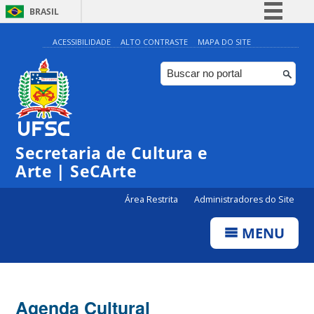
BRASIL
Simplifique!
ACESSIBILIDADE
ALTO CONTRASTE
MAPA DO SITE
Comunica BR
Participe
Acesso à informação
0:00
Legislação
Secretaria de Cultura e
1:00
Canais
Arte | SeCArte
2:00
Área Restrita
Administradores do Site
MENU
3:00
4:00
Agenda Cultural