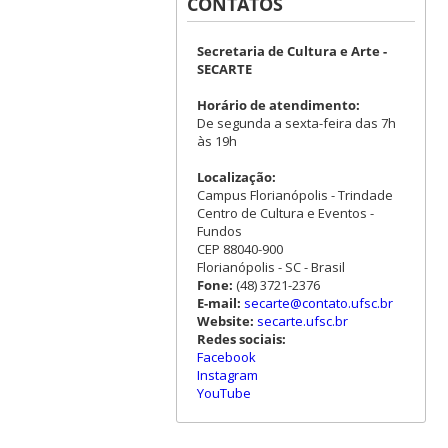
CONTATOS
Secretaria de Cultura e Arte -
SECARTE
Horário de atendimento:
De segunda a sexta-feira das 7h
às 19h
Localização:
Campus Florianópolis - Trindade
Centro de Cultura e Eventos -
Fundos
CEP 88040-900
Florianópolis - SC - Brasil
Fone:
(48) 3721-2376
E-mail:
secarte@contato.ufsc.br
Website:
secarte.ufsc.br
Redes sociais:
Facebook
Instagram
YouTube