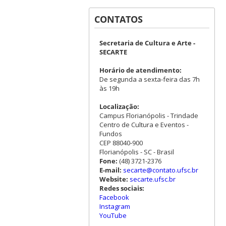
CONTATOS
Secretaria de Cultura e Arte -
SECARTE
Horário de atendimento:
De segunda a sexta-feira das 7h
às 19h
Localização:
Campus Florianópolis - Trindade
Centro de Cultura e Eventos -
Fundos
CEP 88040-900
Florianópolis - SC - Brasil
Fone:
(48) 3721-2376
E-mail:
secarte@contato.ufsc.br
Website:
secarte.ufsc.br
Redes sociais:
Facebook
Instagram
YouTube