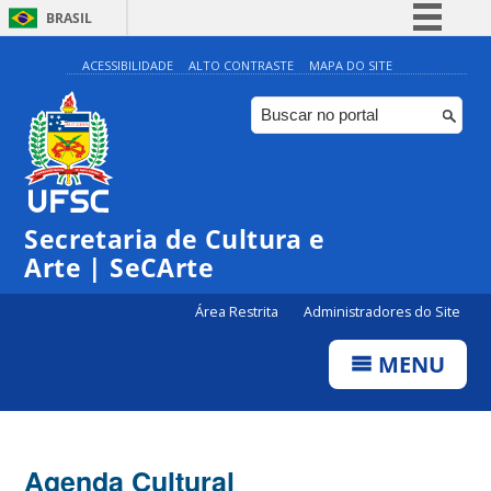
BRASIL
Simplifique!
ACESSIBILIDADE
ALTO CONTRASTE
MAPA DO SITE
Comunica BR
Participe
Acesso à informação
Legislação
Secretaria de Cultura e
Canais
Arte | SeCArte
Área Restrita
Administradores do Site
MENU
Agenda Cultural