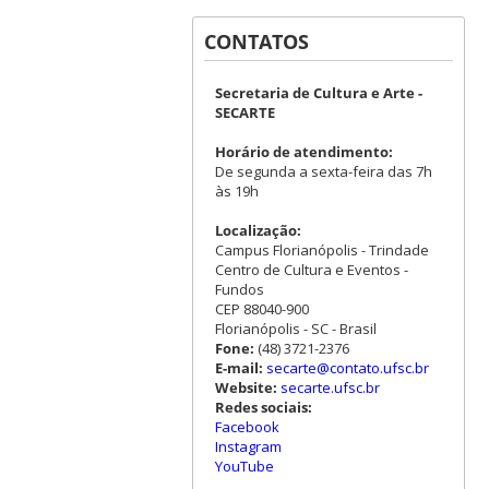
CONTATOS
Secretaria de Cultura e Arte -
SECARTE
Horário de atendimento:
De segunda a sexta-feira das 7h
às 19h
Localização:
Campus Florianópolis - Trindade
Centro de Cultura e Eventos -
Fundos
CEP 88040-900
Florianópolis - SC - Brasil
Fone:
(48) 3721-2376
E-mail:
secarte@contato.ufsc.br
Website:
secarte.ufsc.br
Redes sociais:
Facebook
Instagram
YouTube