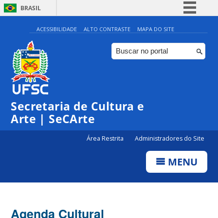
BRASIL
Simplifique!
ACESSIBILIDADE
ALTO CONTRASTE
MAPA DO SITE
Comunica BR
Participe
Acesso à informação
0:00
Legislação
Secretaria de Cultura e
1:00
Canais
Arte | SeCArte
2:00
Área Restrita
Administradores do Site
MENU
3:00
4:00
Agenda Cultural