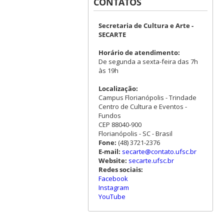
CONTATOS
Secretaria de Cultura e Arte -
SECARTE
Horário de atendimento:
De segunda a sexta-feira das 7h
às 19h
Localização:
Campus Florianópolis - Trindade
Centro de Cultura e Eventos -
Fundos
CEP 88040-900
Florianópolis - SC - Brasil
Fone:
(48) 3721-2376
E-mail:
secarte@contato.ufsc.br
Website:
secarte.ufsc.br
Redes sociais:
Facebook
Instagram
YouTube