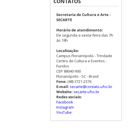
CONTATOS
Secretaria de Cultura e Arte -
SECARTE
Horário de atendimento:
De segunda a sexta-feira das 7h
às 19h
Localização:
Campus Florianópolis - Trindade
Centro de Cultura e Eventos -
Fundos
CEP 88040-900
Florianópolis - SC - Brasil
Fone:
(48) 3721-2376
E-mail:
secarte@contato.ufsc.br
Website:
secarte.ufsc.br
Redes sociais:
Facebook
Instagram
YouTube