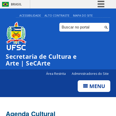
BRASIL
Simplifique!
ACESSIBILIDADE
ALTO CONTRASTE
MAPA DO SITE
Comunica BR
Participe
Acesso à informação
0:00
Legislação
Secretaria de Cultura e
1:00
Canais
Arte | SeCArte
2:00
Área Restrita
Administradores do Site
MENU
3:00
4:00
Agenda Cultural