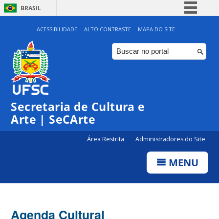
BRASIL
Simplifique!
ACESSIBILIDADE
ALTO CONTRASTE
MAPA DO SITE
Comunica BR
Participe
Acesso à informação
0:00
Legislação
Secretaria de Cultura e
1:00
Canais
Arte | SeCArte
2:00
Área Restrita
Administradores do Site
MENU
3:00
4:00
Agenda Cultural