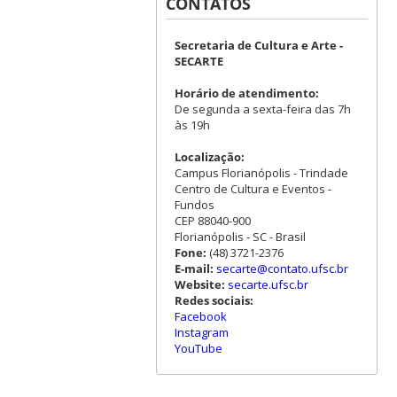
CONTATOS
Secretaria de Cultura e Arte -
SECARTE
Horário de atendimento:
De segunda a sexta-feira das 7h
às 19h
Localização:
Campus Florianópolis - Trindade
Centro de Cultura e Eventos -
Fundos
CEP 88040-900
Florianópolis - SC - Brasil
Fone:
(48) 3721-2376
E-mail:
secarte@contato.ufsc.br
Website:
secarte.ufsc.br
Redes sociais:
Facebook
Instagram
YouTube