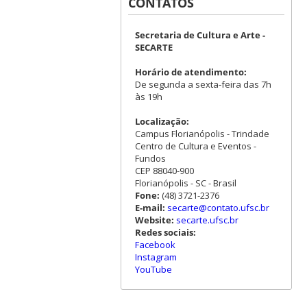
CONTATOS
Secretaria de Cultura e Arte -
SECARTE
Horário de atendimento:
De segunda a sexta-feira das 7h
às 19h
Localização:
Campus Florianópolis - Trindade
Centro de Cultura e Eventos -
Fundos
CEP 88040-900
Florianópolis - SC - Brasil
Fone:
(48) 3721-2376
E-mail:
secarte@contato.ufsc.br
Website:
secarte.ufsc.br
Redes sociais:
Facebook
Instagram
YouTube