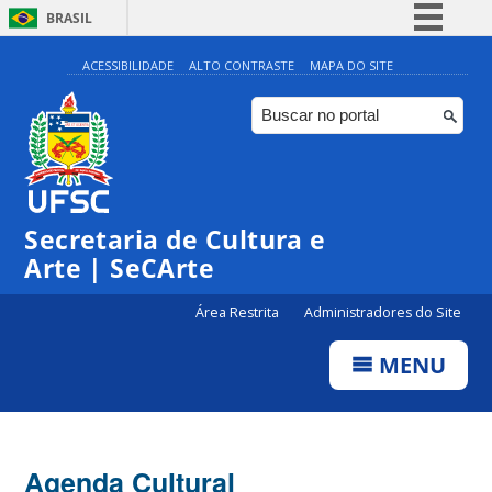
BRASIL
Simplifique!
ACESSIBILIDADE
ALTO CONTRASTE
MAPA DO SITE
Comunica BR
Participe
Acesso à informação
0:00
Legislação
Secretaria de Cultura e
1:00
Canais
Arte | SeCArte
2:00
Área Restrita
Administradores do Site
MENU
3:00
4:00
Agenda Cultural