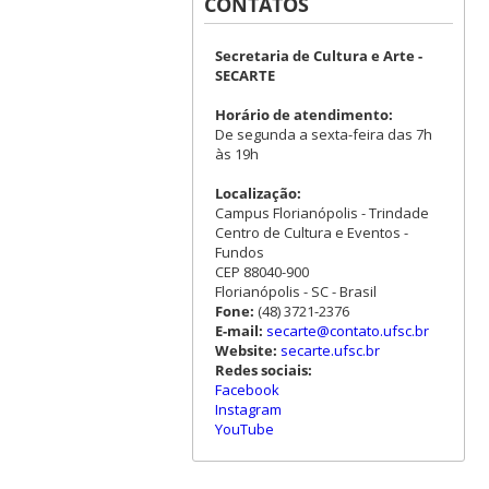
CONTATOS
Secretaria de Cultura e Arte -
SECARTE
Horário de atendimento:
De segunda a sexta-feira das 7h
às 19h
Localização:
Campus Florianópolis - Trindade
Centro de Cultura e Eventos -
Fundos
CEP 88040-900
Florianópolis - SC - Brasil
Fone:
(48) 3721-2376
E-mail:
secarte@contato.ufsc.br
Website:
secarte.ufsc.br
Redes sociais:
Facebook
Instagram
YouTube