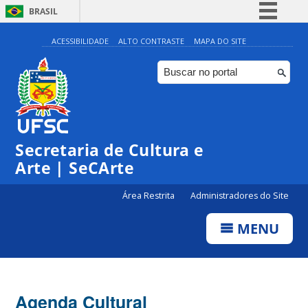
BRASIL
Simplifique!
ACESSIBILIDADE
ALTO CONTRASTE
MAPA DO SITE
Comunica BR
Participe
Acesso à informação
0:00
Legislação
Secretaria de Cultura e
1:00
Canais
Arte | SeCArte
2:00
Área Restrita
Administradores do Site
MENU
3:00
4:00
Agenda Cultural