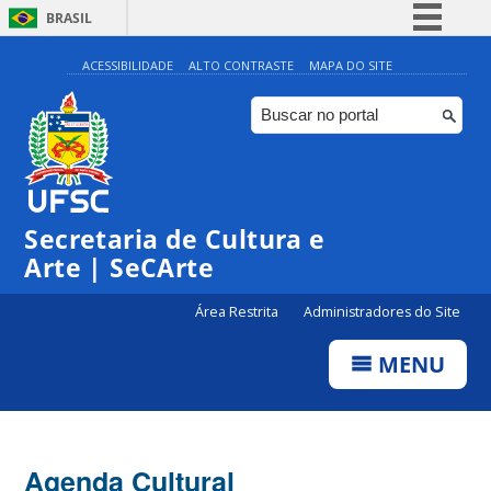
BRASIL
Simplifique!
ACESSIBILIDADE
ALTO CONTRASTE
MAPA DO SITE
Comunica BR
Participe
Acesso à informação
Legislação
Secretaria de Cultura e
Canais
Arte | SeCArte
Área Restrita
Administradores do Site
MENU
Agenda Cultural