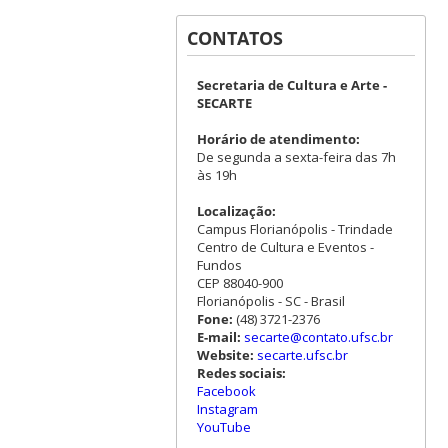
CONTATOS
Secretaria de Cultura e Arte -
SECARTE
Horário de atendimento:
De segunda a sexta-feira das 7h
às 19h
Localização:
Campus Florianópolis - Trindade
Centro de Cultura e Eventos -
Fundos
CEP 88040-900
Florianópolis - SC - Brasil
Fone:
(48) 3721-2376
E-mail:
secarte@contato.ufsc.br
Website:
secarte.ufsc.br
Redes sociais:
Facebook
Instagram
YouTube