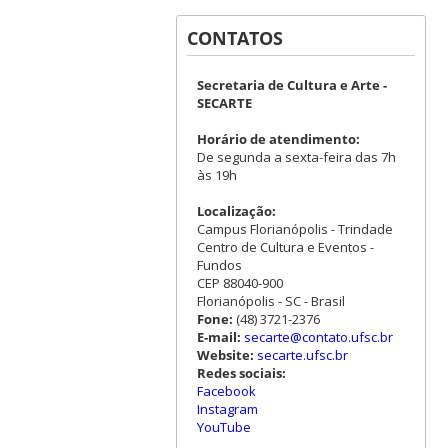
CONTATOS
Secretaria de Cultura e Arte -
SECARTE
Horário de atendimento:
De segunda a sexta-feira das 7h
às 19h
Localização:
Campus Florianópolis - Trindade
Centro de Cultura e Eventos -
Fundos
CEP 88040-900
Florianópolis - SC - Brasil
Fone:
(48) 3721-2376
E-mail:
secarte@contato.ufsc.br
Website:
secarte.ufsc.br
Redes sociais:
Facebook
Instagram
YouTube