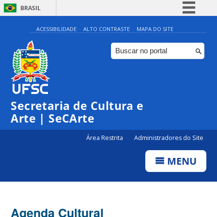
BRASIL
Simplifique!
ACESSIBILIDADE
ALTO CONTRASTE
MAPA DO SITE
Comunica BR
Participe
Acesso à informação
Legislação
Secretaria de Cultura e
Canais
Arte | SeCArte
Área Restrita
Administradores do Site
MENU
Agenda Cultural