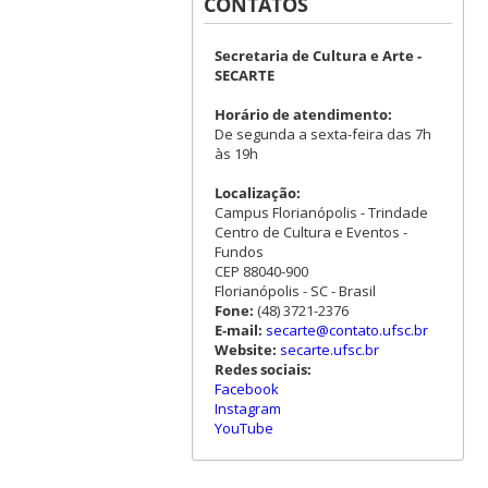
CONTATOS
Secretaria de Cultura e Arte -
SECARTE
Horário de atendimento:
De segunda a sexta-feira das 7h
às 19h
Localização:
Campus Florianópolis - Trindade
Centro de Cultura e Eventos -
Fundos
CEP 88040-900
Florianópolis - SC - Brasil
Fone:
(48) 3721-2376
E-mail:
secarte@contato.ufsc.br
Website:
secarte.ufsc.br
Redes sociais:
Facebook
Instagram
YouTube