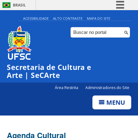
BRASIL
Simplifique!
ACESSIBILIDADE
ALTO CONTRASTE
MAPA DO SITE
Comunica BR
Participe
Acesso à informação
0:00
Legislação
Secretaria de Cultura e
1:00
Canais
Arte | SeCArte
2:00
Área Restrita
Administradores do Site
MENU
3:00
4:00
Agenda Cultural