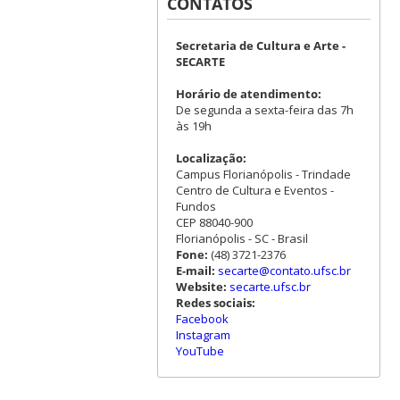
CONTATOS
Secretaria de Cultura e Arte -
SECARTE
Horário de atendimento:
De segunda a sexta-feira das 7h
às 19h
Localização:
Campus Florianópolis - Trindade
Centro de Cultura e Eventos -
Fundos
CEP 88040-900
Florianópolis - SC - Brasil
Fone:
(48) 3721-2376
E-mail:
secarte@contato.ufsc.br
Website:
secarte.ufsc.br
Redes sociais:
Facebook
Instagram
YouTube