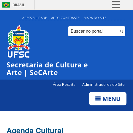
BRASIL
Simplifique!
ACESSIBILIDADE
ALTO CONTRASTE
MAPA DO SITE
Comunica BR
Participe
Acesso à informação
0:00
Legislação
Secretaria de Cultura e
1:00
Canais
Arte | SeCArte
2:00
Área Restrita
Administradores do Site
MENU
3:00
4:00
Agenda Cultural