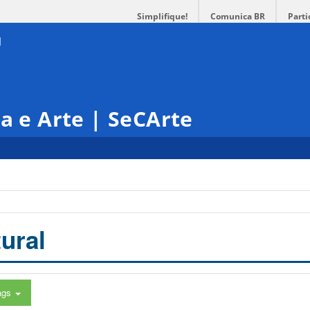
Simplifique!
Comunica BR
Parti
ra e Arte | SeCArte
ural
ags