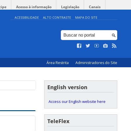
cipe
Acesso à informação
Legislação
Canais
ACESSIBILIDADE
ALTO CONTRASTE
MAPA DO SITE
Área Restrita
Administradores do Site
English version
Access our English website here
TeleFlex