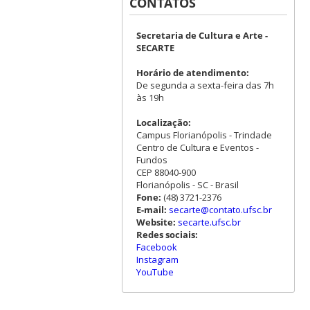
CONTATOS
Secretaria de Cultura e Arte -
SECARTE
Horário de atendimento:
De segunda a sexta-feira das 7h
às 19h
Localização:
Campus Florianópolis - Trindade
Centro de Cultura e Eventos -
Fundos
CEP 88040-900
Florianópolis - SC - Brasil
Fone:
(48) 3721-2376
E-mail:
secarte@contato.ufsc.br
Website:
secarte.ufsc.br
Redes sociais:
Facebook
Instagram
YouTube