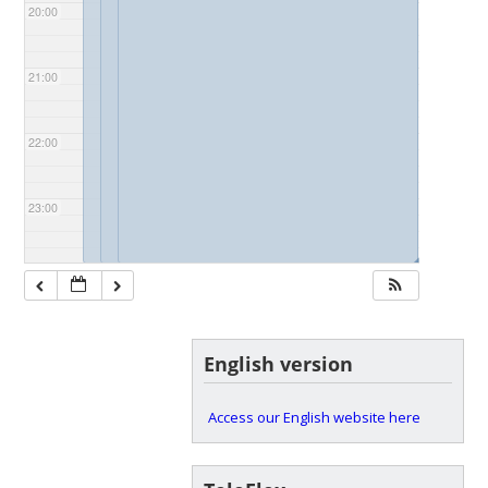
20:00
21:00
22:00
23:00
◢
◢
◢
English version
Access our English website here