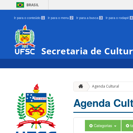
BRASIL
Ir para o conteúdo
1
Ir para o menu
2
Ir para a busca
3
Ir para o rodapé
4
Secretaria de Cultu
Agenda Cultural
Agenda Cult
Categorias
t