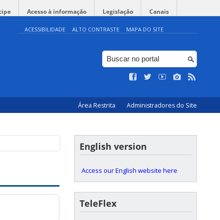
cipe
Acesso à informação
Legislação
Canais
ACESSIBILIDADE
ALTO CONTRASTE
MAPA DO SITE
Área Restrita
Administradores do Site
English version
Access our English website here
TeleFlex