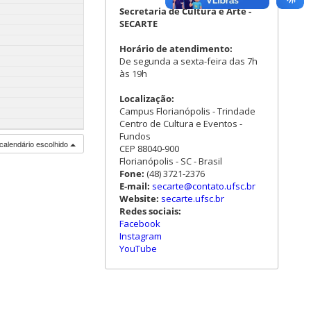
Secretaria de Cultura e Arte -
SECARTE
Horário de atendimento:
De segunda a sexta-feira das 7h
às 19h
Localização:
Campus Florianópolis - Trindade
Centro de Cultura e Eventos -
Fundos
calendário escolhido
CEP 88040-900
Florianópolis - SC - Brasil
Fone:
(48) 3721-2376
E-mail:
secarte@contato.ufsc.br
Website:
secarte.ufsc.br
Redes sociais:
Facebook
Instagram
YouTube