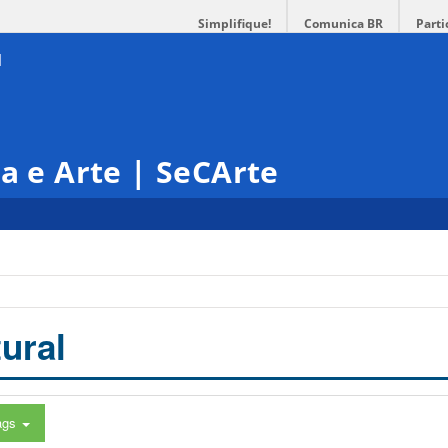
Simplifique!
Comunica BR
Parti
ra e Arte | SeCArte
ural
ags