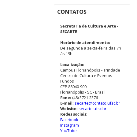
CONTATOS
Secretaria de Cultura e Arte -
SECARTE
Horário de atendimento:
De segunda a sexta-feira das 7h
às 19h
Localização:
Campus Florianópolis - Trindade
Centro de Cultura e Eventos -
Fundos
CEP 88040-900
Florianópolis - SC - Brasil
Fone:
(48) 3721-2376
E-mail:
secarte@contato.ufsc.br
Website:
secarte.ufsc.br
Redes sociais:
Facebook
Instagram
YouTube