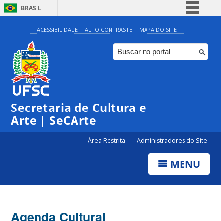
BRASIL
Simplifique!
ACESSIBILIDADE
ALTO CONTRASTE
MAPA DO SITE
Comunica BR
Participe
Acesso à informação
Legislação
Secretaria de Cultura e
Canais
Arte | SeCArte
Área Restrita
Administradores do Site
MENU
Agenda Cultural