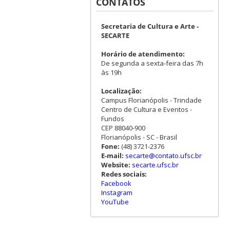
CONTATOS
Secretaria de Cultura e Arte -
SECARTE
Horário de atendimento:
De segunda a sexta-feira das 7h
às 19h
Localização:
Campus Florianópolis - Trindade
Centro de Cultura e Eventos -
Fundos
CEP 88040-900
Florianópolis - SC - Brasil
Fone:
(48) 3721-2376
E-mail:
secarte@contato.ufsc.br
Website:
secarte.ufsc.br
Redes sociais:
Facebook
Instagram
YouTube