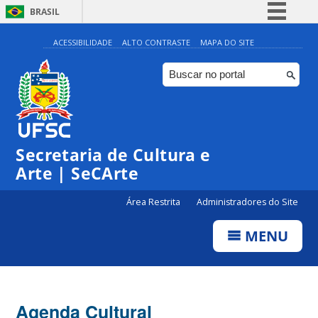
BRASIL
Simplifique!
ACESSIBILIDADE
ALTO CONTRASTE
MAPA DO SITE
Comunica BR
Participe
Acesso à informação
0:00
Legislação
Secretaria de Cultura e
1:00
Canais
Arte | SeCArte
2:00
Área Restrita
Administradores do Site
MENU
3:00
4:00
Agenda Cultural