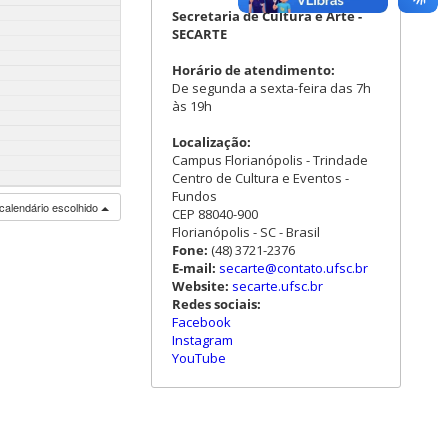
Secretaria de Cultura e Arte -
SECARTE
Horário de atendimento:
De segunda a sexta-feira das 7h
às 19h
Localização:
Campus Florianópolis - Trindade
Centro de Cultura e Eventos -
Fundos
calendário escolhido
CEP 88040-900
Florianópolis - SC - Brasil
Fone:
(48) 3721-2376
E-mail:
secarte@contato.ufsc.br
Website:
secarte.ufsc.br
Redes sociais:
Facebook
Instagram
YouTube