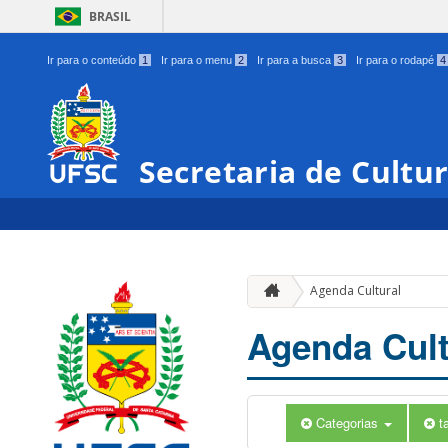
BRASIL
Ir para o conteúdo
1
Ir para o menu
2
Ir para a busca
3
Ir para o rodapé
4
Secretaria de Cultu
Agenda Cultural
Agenda Cult
Categorias
t