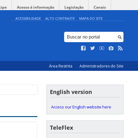
cipe
Acesso à informação
Legislação
Canais
ACESSIBILIDADE
ALTO CONTRASTE
MAPA DO SITE
Área Restrita
Administradores do Site
English version
Access our English website here
TeleFlex