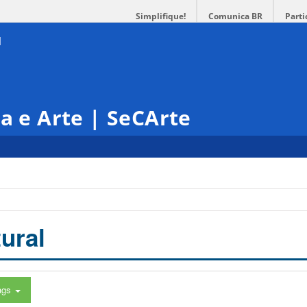
Simplifique!
Comunica BR
Parti
ra e Arte | SeCArte
ural
ags