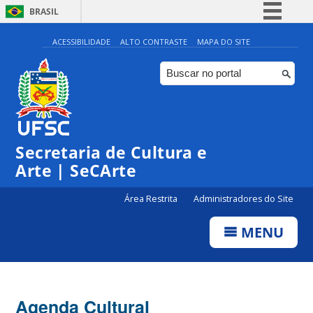
BRASIL
Simplifique!
ACESSIBILIDADE
ALTO CONTRASTE
MAPA DO SITE
Comunica BR
Participe
Acesso à informação
Legislação
Secretaria de Cultura e
Canais
Arte | SeCArte
Área Restrita
Administradores do Site
MENU
Agenda Cultural